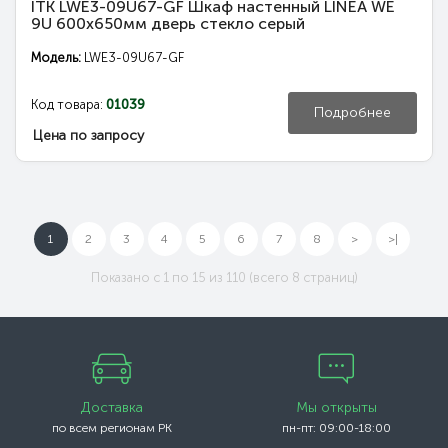
ITK LWE3-09U67-GF Шкаф настенный LINEA WE
9U 600x650мм дверь стекло серый
Модель:
LWE3-09U67-GF
Код товара:
01039
Подробнее
Цена по запросу
1
2
3
4
5
6
7
8
>
>|
Показано с 1 по 15 из 110 (всего 8 страниц)
Доставка
Мы открыты
по всем регионам РК
пн-пт: 09:00-18:00