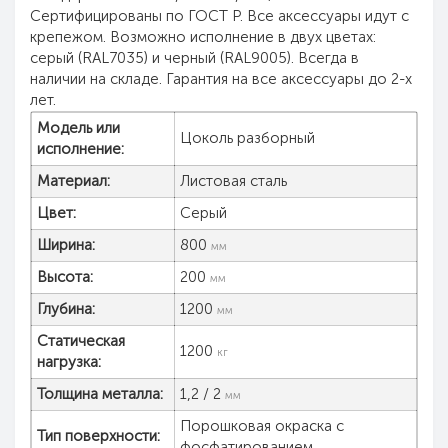
Сертифицированы по ГОСТ Р. Все аксессуары идут с
крепежом. Возможно исполнение в двух цветах:
серый (RAL7035) и черный (RAL9005). Всегда в
наличии на складе. Гарантия на все аксессуары до 2-х
лет.
Модель или
Цоколь разборный
исполнение:
Материал:
Листовая сталь
Цвет:
Серый
Ширина:
800
мм
Высота:
200
мм
Глубина:
1200
мм
Статическая
1200
кг
нагрузка:
Толщина металла:
1,2 / 2
мм
Порошковая окраска с
Тип поверхности:
фосфатированием