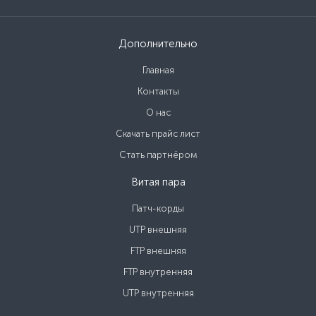
Дополнительно
Главная
Контакты
О нас
Скачать прайс лист
Стать партнёром
Витая пара
Патч-корды
UTP внешняя
FTP внешняя
FTP внутренняя
UTP внутренняя