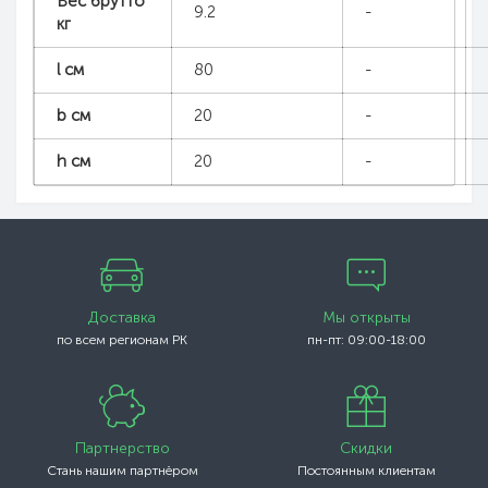
Вес брутто
9.2
-
кг
l см
80
-
b см
20
-
h см
20
-
Доставка
Мы открыты
по всем регионам РК
пн-пт: 09:00-18:00
Партнерство
Скидки
Стань нашим партнёром
Постоянным клиентам